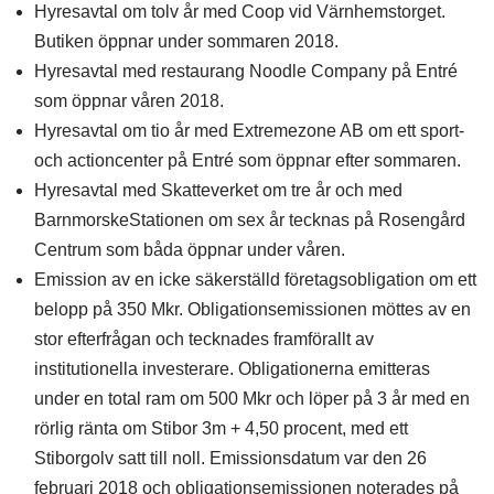
Hyresavtal om tolv år med Coop vid Värnhemstorget.
Butiken öppnar under sommaren 2018.
Hyresavtal med restaurang Noodle Company på Entré
som öppnar våren 2018.
Hyresavtal om tio år med Extremezone AB om ett sport-
och actioncenter på Entré som öppnar efter sommaren.
Hyresavtal med Skatteverket om tre år och med
BarnmorskeStationen om sex år tecknas på Rosengård
Centrum som båda öppnar under våren.
Emission av en icke säkerställd företagsobligation om ett
belopp på 350 Mkr. Obligationsemissionen möttes av en
stor efterfrågan och tecknades framförallt av
institutionella investerare. Obligationerna emitteras
under en total ram om 500 Mkr och löper på 3 år med en
rörlig ränta om Stibor 3m + 4,50 procent, med ett
Stiborgolv satt till noll. Emissionsdatum var den 26
februari 2018 och obligationsemissionen noterades på