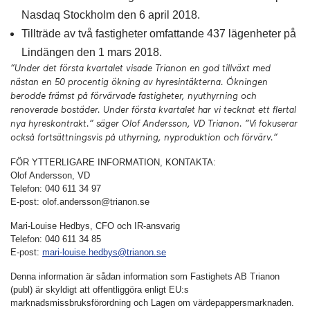
Nasdaq Stockholm den 6 april 2018.
Tillträde av två fastigheter omfattande 437 lägenheter på
Lindängen den 1 mars 2018.
”Under det första kvartalet visade Trianon en god tillväxt med
nästan en 50 procentig ökning av hyresintäkterna. Ökningen
berodde främst på förvärvade fastigheter, nyuthyrning och
renoverade bostäder. Under första kvartalet har vi tecknat ett flertal
nya hyreskontrakt.” säger Olof Andersson, VD Trianon.
”Vi fokuserar
också fortsättningsvis på uthyrning, nyproduktion och förvärv.”
FÖR YTTERLIGARE INFORMATION, KONTAKTA:
Olof Andersson, VD
Telefon: 040 611 34 97
E-post: olof.andersson@trianon.se
Mari-Louise Hedbys, CFO och IR-ansvarig
Telefon: 040 611 34 85
E-post:
mari-louise.hedbys@trianon.se
Denna information är sådan information som Fastighets AB Trianon
(publ) är skyldigt att offentliggöra enligt EU:s
marknadsmissbruksförordning och Lagen om värdepappersmarknaden.