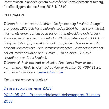
Informationen lämnades genom ovanstående kontaktpersoners försorg,
för offentliggörande den 3 maj 2018, kl 08.00.
OM TRIANON
Trianon är ett entreprenörsdrivet fastighetsbolag i Malmö. Bolaget
grundades 1973 och har framförallt sedan 2006 haft en stark tillväxt
i fastighetsvärde, genom egen förvaltning, utveckling och förvärv.
Trianons fastighetsbestånd omfattar 48 fastigheter om 250 000 kvm
i uthyrningsbar yta, fördelat på cirka 60 procent bostäder och 40
procent kommersiella- och samhällsfastigheter. Fastighetsbeståndet
har ett marknadsvärde per 31 mars 2018 på cirka 5,2 Mdkr.
Huvudkontoret finns i Malmö.
Trianons aktie är noterad på Nasdaq First North Premier med
kortnamnet TRIAN B. Certified adviser är Avanza, 08-4094 21 20.
För mer information se
:
www.trianon.se
Dokument och länkar
Delårsrapport jan-mar 2018
2018-05-03 - Pressmeddelande delårsrapport 31 mars
2018