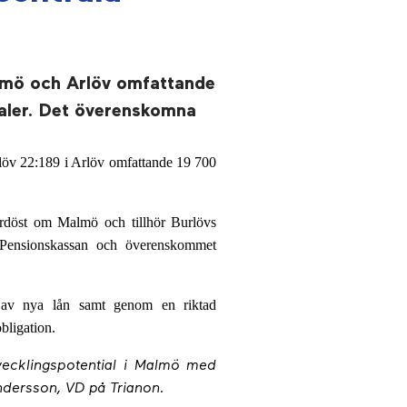
almö och Arlöv omfattande
aler. Det överenskomna
löv 22:189 i Arlöv omfattande 19 700
nordöst om Malmö och tillhör Burlövs
l Pensionskassan och överenskommet
de av nya lån samt genom en riktad
bligation.
tvecklingspotential i Malmö med
Andersson, VD på Trianon.