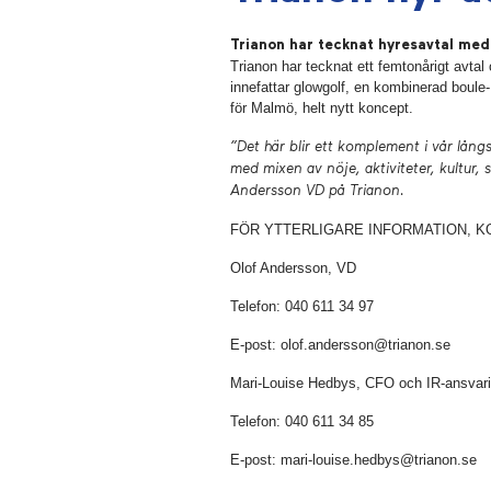
Trianon har tecknat hyresavtal med 
Trianon har tecknat ett femtonårigt avta
innefattar glowgolf, en kombinerad boule
för Malmö, helt nytt koncept.
”Det här blir ett komplement i vår långs
med mixen av nöje, aktiviteter, kultur, s
Andersson VD på Trianon.
FÖR YTTERLIGARE INFORMATION, K
Olof Andersson, VD
Telefon: 040 611 34 97
E-post: olof.andersson@trianon.se
Mari-Louise Hedbys, CFO och IR-ansvar
Telefon:
040 611 34 85
E-post:
mari-louise.hedbys@trianon.se