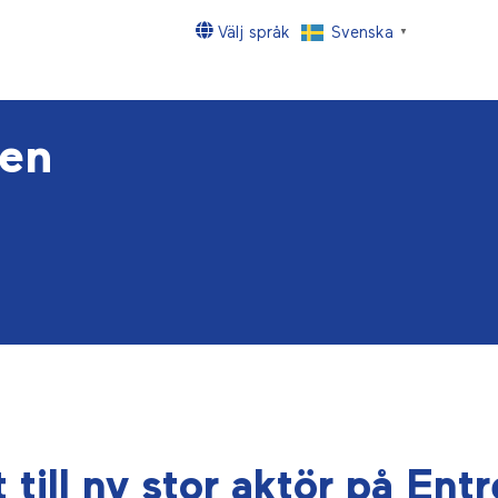
Välj språk
Svenska
▼
en
 till ny stor aktör på Ent