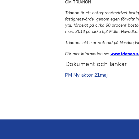
OM TRIANON
Trianon är ett entreprenörsdrivet fasti
fastighetsvärde, genom egen förvaltnin
yta, fördelat på cirka 60 procent bost
mars 2018 på cirka 5,2 Mdkr. Huvudkon
Trianons aktie är noterad på Nasdaq F
För mer information se
:
www.trianon.s
Dokument och länkar
PM Ny aktör 21maj