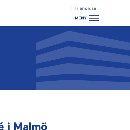
Trianon.se
MENY
ré i Malmö