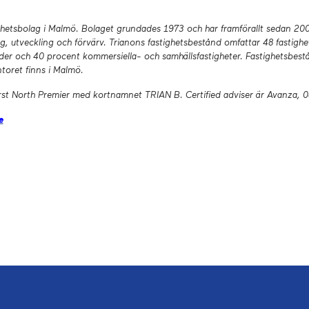
ghetsbolag i Malmö. Bolaget grundades 1973 och har framförallt sedan 2006 
g, utveckling och förvärv. Trianons fastighetsbestånd omfattar 48 fastig
äder och 40 procent kommersiella- och samhällsfastigheter. Fastighetsbes
toret finns i Malmö.
irst North Premier med kortnamnet TRIAN B. Certified adviser är Avanza, 
e