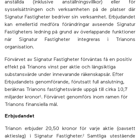
anställda (inklusive anställningsvillkor) eller för
sysselsättningen och verksamheten på de platser där
Signatur Fastigheter bedriver sin verksamhet. Erbjudandet
kan emellertid medföra förändringar avseende Signatur
Fastigheters ledning på grund av överlappande funktioner
när Signatur Fastigheter integreras i Trianons
organisation.
Förvärvet av Signatur Fastigheter förväntas få en positiv
effekt på Trianons vinst per aktie och långsiktiga
substansvärde under innevarande räkenskapsår. Efter
Erbjudandets genomförande, förutsatt full anslutning,
beräknas Trianons fastighetsvärde uppgå till cirka 10,7
miljarder kronor
. Förvärvet genomförs inom ramen för
1
Trianons finansiella mål.
Erbjudandet
Trianon erbjuder 20,50 kronor för varje aktie (oavsett
aktieslag) i Signatur Fastigheter.
Samtliga utestående
2