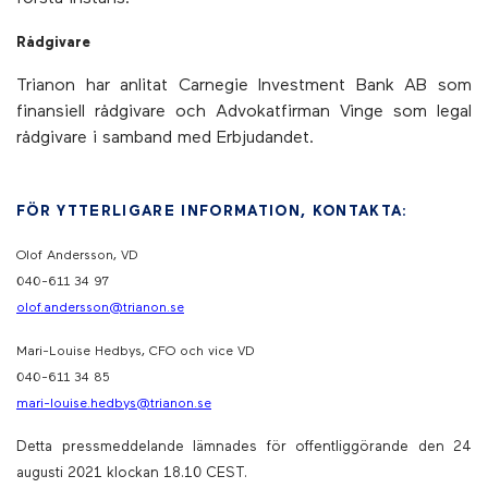
Rådgivare
Trianon har anlitat Carnegie Investment Bank AB som
finansiell rådgivare och Advokatfirman Vinge som legal
rådgivare i samband med Erbjudandet.
FÖR YTTERLIGARE INFORMATION, KONTAKTA:
Olof Andersson, VD
040-611 34 97
olof.andersson@trianon.se
Mari-Louise Hedbys, CFO och vice VD
040-611 34 85
mari-louise.hedbys@trianon.se
Detta pressmeddelande lämnades för offentliggörande den 24
augusti 2021 klockan 18.10 CEST.