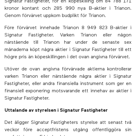
Signatur Fastigheter, för en köpeskilling om 84 788 171
kronor kontant och 285 990
nya B-aktier i Trianon.
Genom förvärvet uppkom budplikt för Trianon.
Före förvärvet innehade Trianon 8 949 823 B-aktier i
Signatur Fastigheter. Varken Trianon eller någon
närstående till Trianon har under de senaste sex
månaderna köpt några aktier i Signatur Fastigheter till ett
högre pris än köpeskillingen i det ovan angivna förvärvet.
Utöver de ovan angivna förvärvade aktierna kontrollerar
varken Trianon eller närstående några aktier i Signatur
Fastigheter, eller andra finansiella instrument som ger en
finansiell exponering motsvarande ett innehav av aktier i
Signatur Fastigheter.
Uttalande av styrelsen i Signatur Fastigheter
Det åligger Signatur Fastigheters styrelse att senast två
veckor före acceptfristens utgång offentliggöra sin