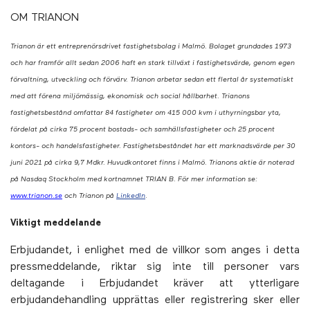
OM TRIANON
Trianon är ett entreprenörsdrivet fastighetsbolag i Malmö. Bolaget grundades 1973
och har framför allt sedan 2006 haft en stark tillväxt i fastighetsvärde, genom egen
förvaltning, utveckling och förvärv. Trianon arbetar sedan ett flertal år systematiskt
med att förena miljömässig, ekonomisk och social hållbarhet. Trianons
fastighetsbestånd omfattar 84 fastigheter om 415 000 kvm i uthyrningsbar yta,
fördelat på cirka 75 procent bostads- och samhällsfastigheter och 25 procent
kontors- och handelsfastigheter. Fastighetsbeståndet har ett marknadsvärde per 30
juni 2021 på cirka 9,7 Mdkr. Huvudkontoret finns i Malmö.
Trianons aktie är noterad
på Nasdaq Stockholm med kortnamnet TRIAN B. För mer information se:
www.trianon.se
och Trianon på
LinkedIn
.
Viktigt meddelande
Erbjudandet, i enlighet med de villkor som anges i detta
pressmeddelande, riktar sig inte till personer vars
deltagande i Erbjudandet kräver att ytterligare
erbjudandehandling upprättas eller registrering sker eller