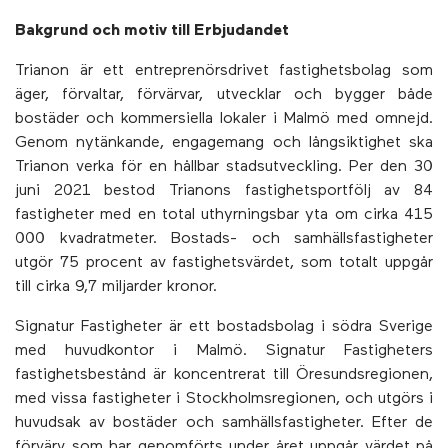
Bakgrund och motiv till Erbjudandet
Trianon är ett entreprenörsdrivet fastighetsbolag som
äger, förvaltar, förvärvar, utvecklar och bygger både
bostäder och kommersiella lokaler i Malmö med omnejd.
Genom nytänkande, engagemang och långsiktighet ska
Trianon verka för en hållbar stadsutveckling. Per den 30
juni 2021 bestod Trianons fastighetsportfölj av 84
fastigheter med en total uthyrningsbar yta om cirka 415
000 kvadratmeter. Bostads- och samhällsfastigheter
utgör 75 procent av fastighetsvärdet, som totalt uppgår
till cirka 9,7 miljarder kronor.
Signatur Fastigheter är ett bostadsbolag i södra Sverige
med huvudkontor i Malmö. Signatur Fastigheters
fastighetsbestånd är koncentrerat till Öresundsregionen,
med vissa fastigheter i Stockholmsregionen, och utgörs i
huvudsak av bostäder och samhällsfastigheter. Efter de
förvärv som har genomförts under året uppgår värdet på