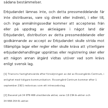
sådana bestämmelser.
Erbjudandet lämnas inte, och detta pressmeddelande får
inte distribueras, vare sig direkt eller indirekt, i eller till,
och inga anmälningssedlar kommer att accepteras från
eller på uppdrag av aktieägare i något land där
Erbjudandet, distribution av detta pressmeddelande eller
godkännande av accept av Erbjudandet skulle strida mot
tillämpliga lagar eller regler eller skulle kräva att ytterligare
erbjudandehandlingar upprättas eller registrering sker eller
att någon annan åtgärd vidtas utöver vad som krävs
enligt svensk lag.
[1]
Trianons fastighetsvärde efter försäljningen av del av Rosengårds Centrum, i
enlighet med tidigare kommunikation. Rosengård Centrum kommer efter 1
september 2021 redovisas som ett intressebolag.
[2] Baserat på 34 978 468 utestående aktier, varav 10 204 A-aktier och
34 968 264 B-aktier.