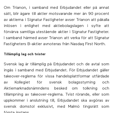
Om Trianon, i samband med Erbjudandet eller på annat
sätt, blir ägare till aktier motsvarande mer än 90 procent
av aktierna i Signatur Fastigheter avser Trianon att påkalla
inlösen i enlighet med aktiebolagslagen i syfte att
förvärva samtliga utestående aktier i Signatur Fastigheter.
I samband härmed avser Trianon att verka för att Signatur
Fastigheters B-aktier avnoteras från Nasdaq First North.
Tillämplig lag och tvister
Svensk lag är tillämplig på Erbjudandet och de avtal som
ingås i samband med Erbjudandet. För Erbjudandet gäller
takeover-reglerna för vissa handelsplattformar utfärdade
av Kollegiet för svensk bolagsstyrning och
Aktiemarknadsnämndens besked om tolkning och
tillämpning av takeover-reglerna. Tvist rörande, eller som
uppkommer i anslutning till, Erbjudandet ska avgöras av
svensk domstol exklusivt, med Malmö tingsrätt som
första instans.