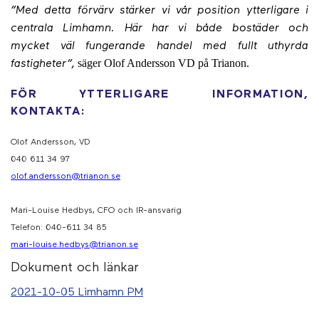
”Med detta förvärv stärker vi vår position ytterligare i
centrala Limhamn. Här har vi både bostäder och
mycket väl fungerande handel med fullt uthyrda
säger Olof Andersson VD på Trianon.
fastigheter”,
FÖR YTTERLIGARE INFORMATION,
KONTAKTA:
Olof Andersson, VD
040 611 34 97
olof.andersson@trianon.se
Mari-Louise Hedbys, CFO och IR-ansvarig
Telefon: 040-611 34 85
mari-louise.hedbys@trianon.se
Dokument och länkar
2021-10-05 Limhamn PM