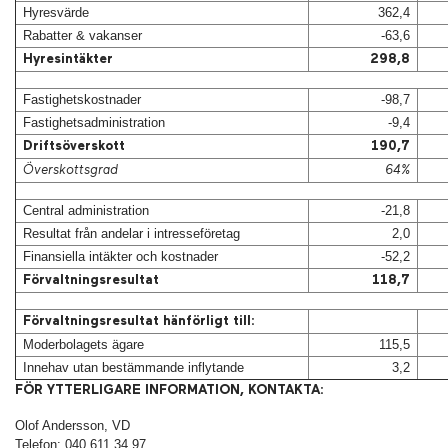
Hyresvärde
362,4
Rabatter & vakanser
-63,6
Hyresintäkter
298,8
Fastighetskostnader
-98,7
Fastighetsadministration
-9,4
Driftsöverskott
190,7
Överskottsgrad
64%
Central administration
-21,8
Resultat från andelar i intresseföretag
2,0
Finansiella intäkter och kostnader
-52,2
Förvaltningsresultat
118,7
Förvaltningsresultat hänförligt till:
Moderbolagets ägare
115,5
Innehav utan bestämmande inflytande
3,2
FÖR YTTERLIGARE INFORMATION, KONTAKTA:
Olof Andersson, VD
Telefon: 040 611 34 97