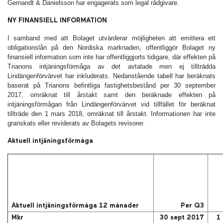
Gernandt & Danielsson har engagerats som legal rådgivare.
NY FINANSIELL INFORMATION
I samband med att Bolaget utvärderar möjligheten att emittera ett
obligationslån på den Nordiska marknaden, offentliggör Bolaget ny
finansiell information som inte har offentliggjorts tidigare, där effekten på
Trianons intjäningsförmåga av det avtalade men ej tillträdda
Lindängenförvärvet har inkluderats. Nedanstående tabell har beräknats
baserat på Trianons befintliga fastighetsbestånd per 30 september
2017, omräknat till årstakt samt den beräknade effekten på
intjäningsförmågan från Lindängenförvärvet vid tillfället för beräknat
tillträde den 1 mars 2018, omräknat till årstakt. Informationen har inte
granskats eller reviderats av Bolagets revisorer.
Aktuell intjäningsförmåga
Aktuell intjäningsförmåga 12 månader
Per Q3
Mkr
30 sept 2017
1