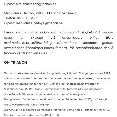
E-post: olof.andersson@trianon.se
Mari-Louise Hedbys, vVD, CFO och IR-ansvarig
Telefon: 040 611 34 85
E-post: mari-louise.hedbys@trianon.se
Denna information är sådan information som Fastighets AB Trianon
(publ) är skyldigt att offentliggöra enligt EU:s
marknadsmissbruksförordning. Informationen lämnades, genom
ovanstående kontaktpersoners försorg, för offentliggörande den 8
februari 2018 klockan 08.00 CET.
OM TRIANON
Trianon är ett entreprenörsdrivet fastighetsbolag i Malmö. Bolaget grundades 1973
och har sedan 2006 framförallt haft en stark tillväxt i fastighetsvärde, genom egen
förvaltning, utveckling och förvärv. Trianons fastighetsbestånd omfattar 44
fastigheter om 223 000 kvm i uthyrningsbar yta, fördelat på cirka 50 procent
bostäder och 50 procent kommersiella- och samhällsfastigheter.
Fastighetsbeståndet har ett marknadsvärde per 30 september 2017 på cirka 4,6
Mdkr. Huvudkontoret finns i Malmö.
Trianons aktie är noterad på Nasdaq First North Premier med kortnamnet TRIAN B.
Certified adviser är Avanza, 08-4094 21 20.