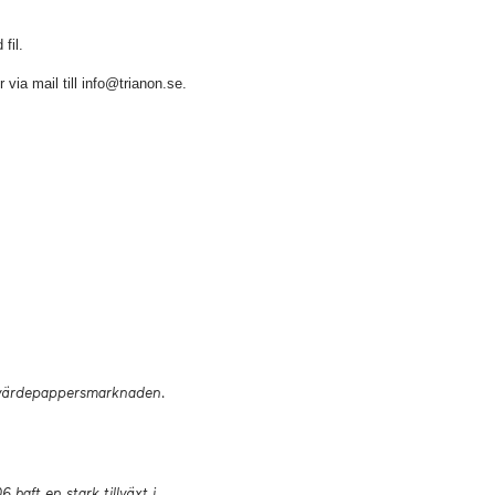
fil.
via mail till info@trianon.se.
m värdepappersmarknaden.
haft en stark tillväxt i