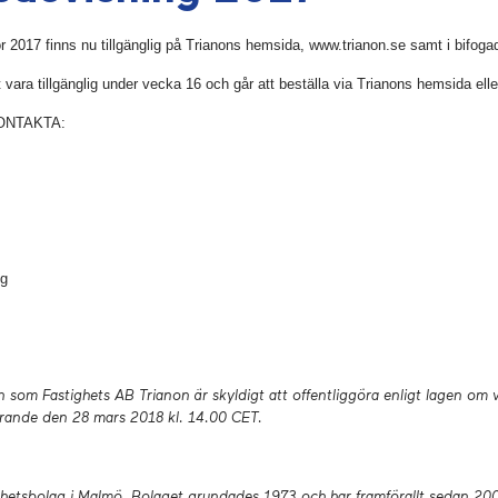
 2017 finns nu tillgänglig på Trianons hemsida, www.trianon.se samt i bifogad 
ara tillgänglig under vecka 16 och går att beställa via Trianons hemsida eller 
ONTAKTA:
ig
n som Fastighets AB Trianon är skyldigt att offentliggöra enligt lagen o
örande den 28 mars 2018 kl. 14.00 CET.
ghetsbolag i Malmö. Bolaget grundades 1973 och har framförallt sedan 2006 