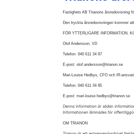
Fastighets AB Trianons årsredovisning för
Den tryckta årsredovisningen kommer att v
FÖR YTTERLIGARE INFORMATION, K
Olof Andersson, VD
Telefon: 040 611 34 97
E-post: olof.andersson@trianon.se
Mari-Louise Hedbys, CFO och IR-ansvar
Telefon: 040 611 34 85
E-post: mari-louise.hedbys@trianon.se
Denna information är sådan informatio
Informationen lämnades för offentligg
OM TRIANON
Trianon är ett entreprenörsdrivet fasti