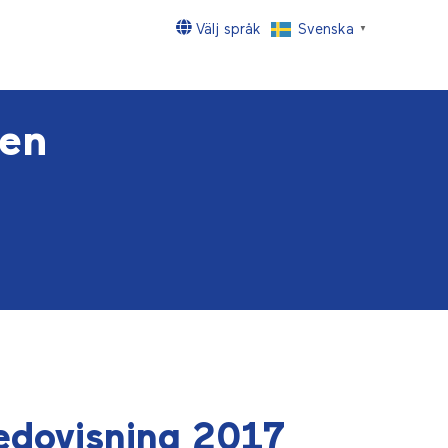
Välj språk
Svenska
▼
en
redovisning 2017