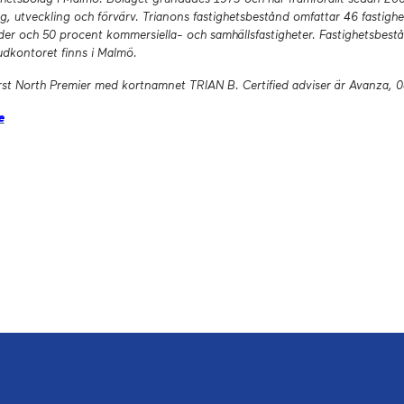
g, utveckling och förvärv. Trianons fastighetsbestånd omfattar 46 fastig
äder och 50 procent kommersiella- och samhällsfastigheter. Fastighetsbes
dkontoret finns i Malmö.
irst North Premier med kortnamnet TRIAN B. Certified adviser är Avanza, 
e