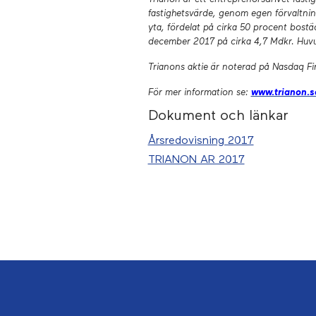
fastighetsvärde, genom egen förvaltnin
yta, fördelat på cirka 50 procent bost
december 2017 på cirka 4,7 Mdkr. Huvu
Trianons aktie är noterad på Nasdaq F
För mer information se
:
www.trianon.s
Dokument och länkar
Årsredovisning 2017
TRIANON AR 2017