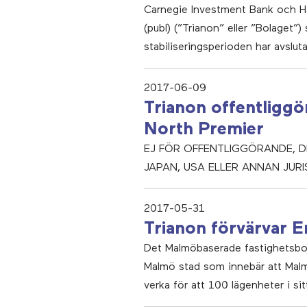
Carnegie Investment Bank och Ha
(publ) (”Trianon” eller ”Bolaget”)
stabiliseringsperioden har avsluta
2017-06-09
Trianon offentliggö
North Premier
EJ FÖR OFFENTLIGGÖRANDE, DIS
JAPAN, USA ELLER ANNAN JURI
2017-05-31
Trianon förvärvar E
Det Malmöbaserade fastighetsbola
Malmö stad som innebär att Malmö 
verka för att 100 lägenheter i si