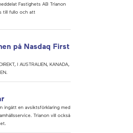
meddelat Fastighets AB Trianon
till fullo och att
onen på Nasdaq First
IREKT, I AUSTRALIEN, KANADA,
EN.
ar
n ingått en avsiktsförklaring med
mhällsservice. Trianon vill också
et.