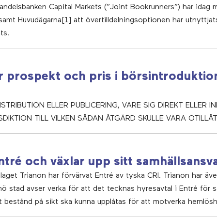
ndelsbanken Capital Markets (”Joint Bookrunners”) har idag 
 samt Huvudägarna[1] att övertilldelningsoptionen har utnyttjats 
ts.
r prospekt och pris i börsintrodukti
TRIBUTION ELLER PUBLICERING, VARE SIG DIREKT ELLER IND
SDIKTION TILL VILKEN SÅDAN ÅTGÄRD SKULLE VARA OTILLÅT
ntré och växlar upp sitt samhällsansv
get Trianon har förvärvat Entré av tyska CRI. Trianon har äve
stad avser verka för att det tecknas hyresavtal i Entré för sa
tt bestånd på sikt ska kunna upplåtas för att motverka hemlösh