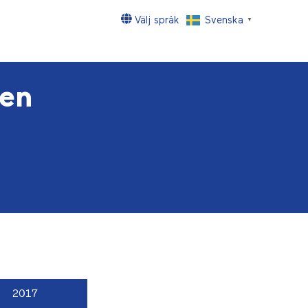
Välj språk
Svenska
▼
en
2017