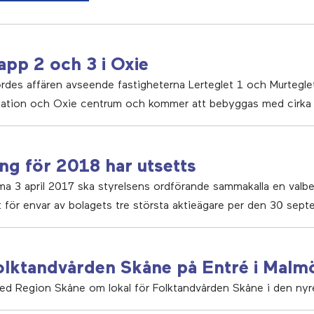
tapp 2 och 3 i Oxie
rdes affären avseende fastigheterna Lerteglet 1 och Murtegle
e station och Oxie centrum och kommer att bebyggas med cirka
ng för 2018 har utsetts
ma 3 april 2017 ska styrelsens ordförande sammakalla en valb
 för envar av bolagets tre största aktieägare per den 30 sep
 Folktandvården Skåne på Entré i Malm
med Region Skåne om lokal för Folktandvården Skåne i den nyr