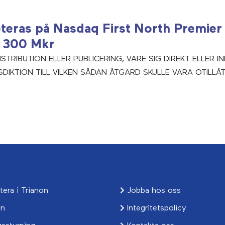
noteras på Nasdaq First North Premie
a 300 Mkr
TRIBUTION ELLER PUBLICERING, VARE SIG DIREKT ELLER IND
SDIKTION TILL VILKEN SÅDAN ÅTGÄRD SKULLE VARA OTILLÅT
tera i Trianon
Jobba hos oss
en
Integritetspolicy