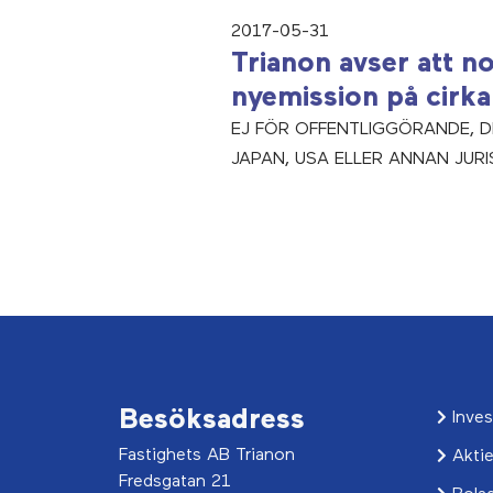
2017-05-31
Trianon avser att 
nyemission på cirk
EJ FÖR OFFENTLIGGÖRANDE, DIS
JAPAN, USA ELLER ANNAN JURI
Besöksadress
Inves
Fastighets AB Trianon
Akti
Fredsgatan 21