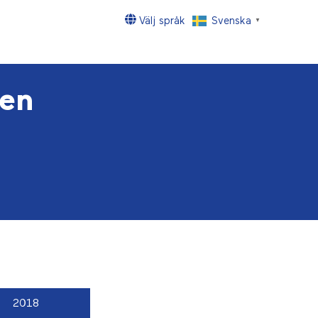
Välj språk
Svenska
▼
en
2018