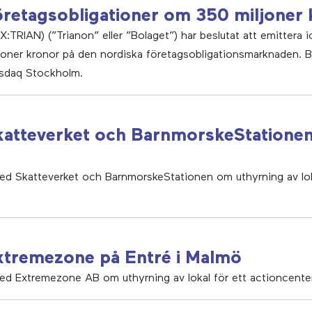
öretagsobligationer om 350 miljoner
:TRIAN) (”Trianon” eller ”Bolaget”) har beslutat att emittera i
joner kronor på den nordiska företagsobligationsmarknaden. 
asdaq Stockholm.
 Skatteverket och BarnmorskeStation
med Skatteverket och BarnmorskeStationen om uthyrning av lo
 Extremezone på Entré i Malmö
med Extremezone AB om uthyrning av lokal för ett actioncente