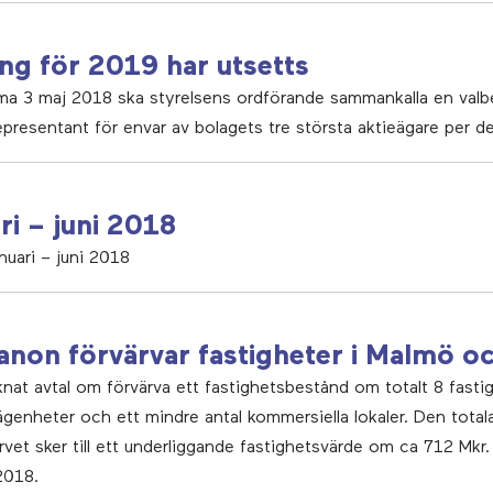
ng för 2019 har utsetts
mma 3 maj 2018 ska styrelsens ordförande sammankalla en val
presentant för envar av bolagets tre största aktieägare per 
ri – juni 2018
nuari – juni 2018
anon förvärvar fastigheter i Malmö o
at avtal om förvärva ett fastighetsbestånd om totalt 8 fasti
ägenheter och ett mindre antal kommersiella lokaler. Den total
vet sker till ett underliggande fastighetsvärde om ca 712 Mkr.
2018.