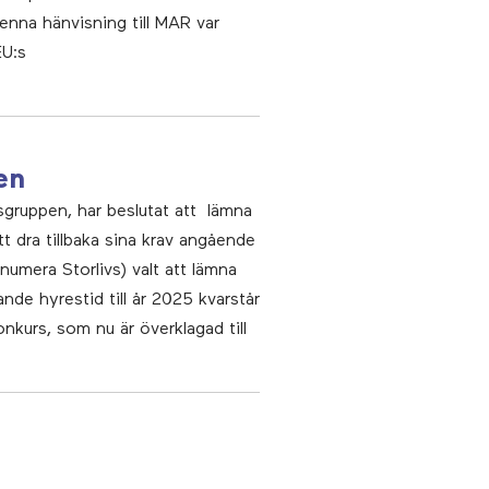
enna hänvisning till MAR var
EU:s
en
gruppen, har beslutat att lämna
t dra tillbaka sina krav angående
umera Storlivs) valt att lämna
de hyrestid till år 2025 kvarstår
kurs, som nu är överklagad till