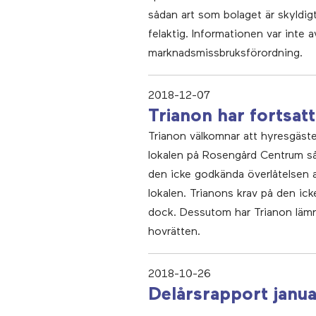
sådan art som bolaget är skyldig
felaktig. Informationen var inte 
marknadsmissbruksförordning.
2018-12-07
Trianon har fortsa
Trianon välkomnar att hyresgäst
lokalen på Rosengård Centrum så 
den icke godkända överlåtelsen a
lokalen. Trianons krav på den ic
dock. Dessutom har Trianon lämna
hovrätten.
2018-10-26
Delårsrapport janu