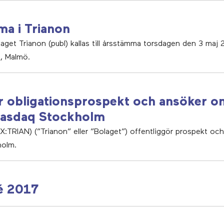
mma i Trianon
laget Trianon (publ) kallas till årsstämma torsdagen den 3 maj
, Malmö.
ör obligationsprospekt och ansöker o
 Nasdaq Stockholm
X:TRIAN) (”Trianon” eller ”Bolaget”) offentliggör prospekt oc
holm.
é 2017