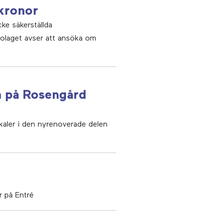
 kronor
cke säkerställda
Bolaget avser att ansöka om
en på Rosengård
kaler i den nyrenoverade delen
r på Entré