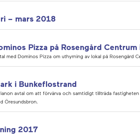
ari – mars 2018
 Dominos Pizza på Rosengård Centrum
vtal med Dominos Pizza om uthyrning av lokal på Rosengård C
ark i Bunkeflostrand
ianon avtal om att förvärva och samtidigt tillträda fastighete
vid Öresundsbron.
sning 2017