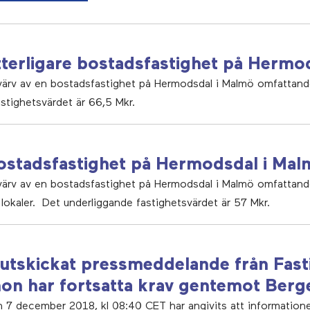
tterligare bostadsfastighet på Hermo
rvärv av en bostadsfastighet på Hermodsdal i Malmö omfattand
stighetsvärdet är 66,5 Mkr.
bostadsfastighet på Hermodsdal i Ma
rvärv av en bostadsfastighet på Hermodsdal i Malmö omfattand
lokaler. Det underliggande fastighetsvärdet är 57 Mkr.
e utskickat pressmeddelande från Fas
anon har fortsatta krav gentemot Ber
n 7 december 2018, kl 08:40 CET har angivits att information