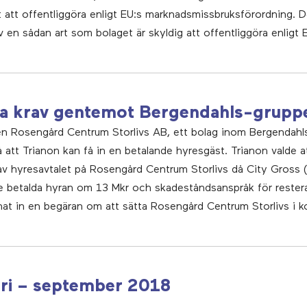
t att offentliggöra enligt EU:s marknadsmissbruksförordning. D
av en sådan art som bolaget är skyldig att offentliggöra enligt 
tta krav gentemot Bergendahls-grupp
en Rosengård Centrum Storlivs AB, ett bolag inom Bergendahls
att Trianon kan få in en betalande hyresgäst. Trianon valde at
v hyresavtalet på Rosengård Centrum Storlivs då City Gross (n
ke betalda hyran om 13 Mkr och skadeståndsanspråk för resteran
t in en begäran om att sätta Rosengård Centrum Storlivs i kon
ari – september 2018